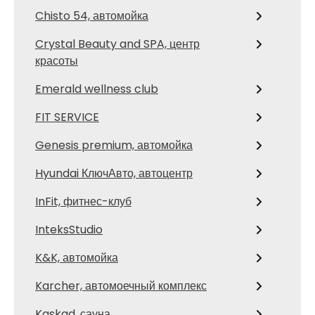
Chisto 54, автомойка
Crystal Beauty and SPA, центр
красоты
Emerald wellness club
FIT SERVICE
Genesis premium, автомойка
Hyundai КлючАвто, автоцентр
InFit, фитнес-клуб
InteksStudio
K&K, автомойка
Karcher, автомоечный комплекс
Kaskad, сауна