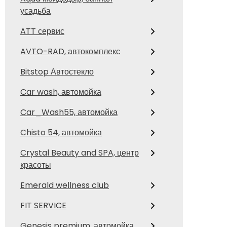
усадьба
ATT сервис
AVTO-RAD, автокомплекс
Bitstop Автостекло
Car wash, автомойка
Car_Wash55, автомойка
Chisto 54, автомойка
Crystal Beauty and SPA, центр
красоты
Emerald wellness club
FIT SERVICE
Genesis premium, автомойка