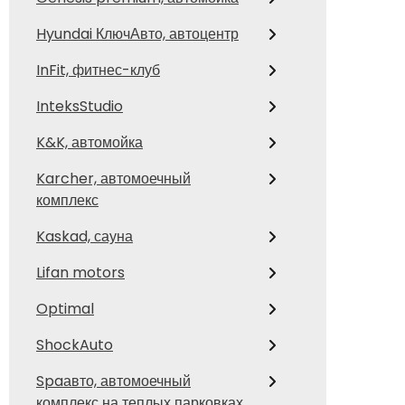
Hyundai КлючАвто, автоцентр
InFit, фитнес-клуб
InteksStudio
K&K, автомойка
Karcher, автомоечный
комплекс
Kaskad, сауна
Lifan motors
Optimal
ShockAuto
Spaавто, автомоечный
комплекс на теплых парковках