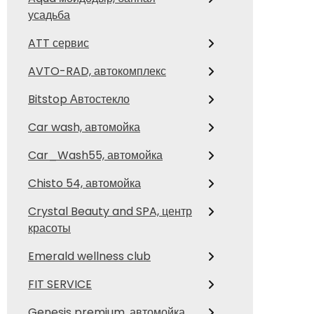
усадьба
ATT сервис
AVTO-RAD, автокомплекс
Bitstop Автостекло
Car wash, автомойка
Car_Wash55, автомойка
Chisto 54, автомойка
Crystal Beauty and SPA, центр
красоты
Emerald wellness club
FIT SERVICE
Genesis premium, автомойка