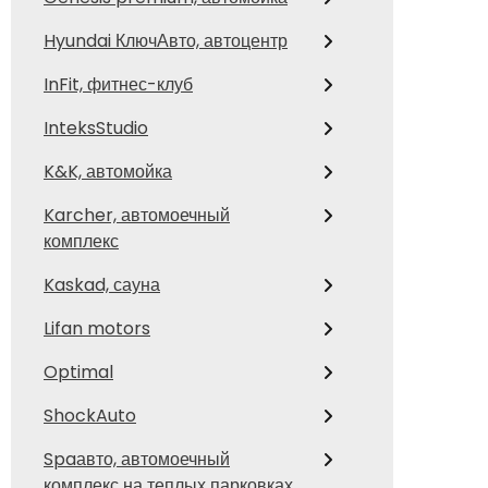
Hyundai КлючАвто, автоцентр
InFit, фитнес-клуб
InteksStudio
K&K, автомойка
Karcher, автомоечный
комплекс
Kaskad, сауна
Lifan motors
Optimal
ShockAuto
Spaавто, автомоечный
комплекс на теплых парковках