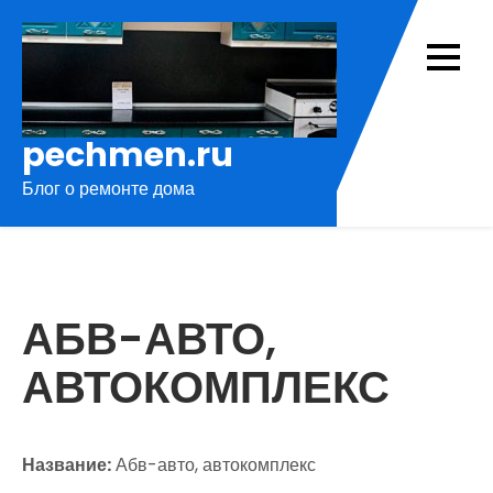
Перейти
к
содержимому
pechmen.ru
Блог о ремонте дома
АБВ-АВТО,
АВТОКОМПЛЕКС
Название:
Абв-авто, автокомплекс