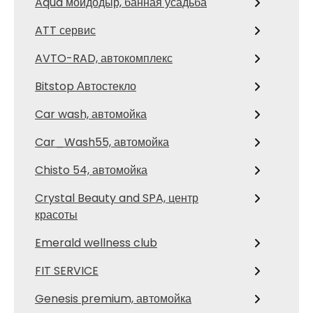
Aqua мойдодыр, банная усадьба
ATT сервис
AVTO-RAD, автокомплекс
Bitstop Автостекло
Car wash, автомойка
Car_Wash55, автомойка
Chisto 54, автомойка
Crystal Beauty and SPA, центр
красоты
Emerald wellness club
FIT SERVICE
Genesis premium, автомойка