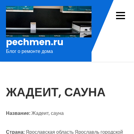
Перейти
к
содержимому
pechmen.ru
Блог о ремонте дома
ЖАДЕИТ, САУНА
Название:
Жадеит, сауна
Страна:
Ярославская область Ярославль городской