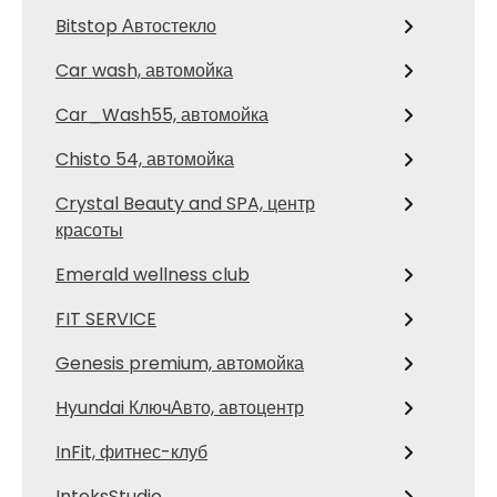
Bitstop Автостекло
Car wash, автомойка
Car_Wash55, автомойка
Chisto 54, автомойка
Crystal Beauty and SPA, центр
красоты
Emerald wellness club
FIT SERVICE
Genesis premium, автомойка
Hyundai КлючАвто, автоцентр
InFit, фитнес-клуб
InteksStudio