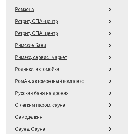
Ремзона
Ретрит, СПА-центр
Ретрит, СПА-центр
Римские бани
Римэкс, сервис-маркет
Родники, автомойка
РомАн, автомоечный комплекс
Русская баня на дровах
С легким паром, сауна
Самоделкин
Сауна, Сауна