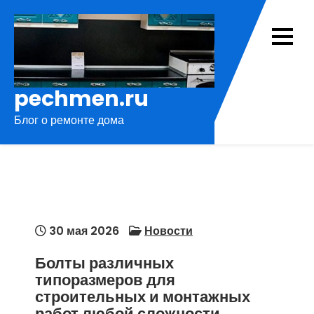
Перейти
к
содержимому
pechmen.ru
Блог о ремонте дома
30 мая 2026
Новости
Болты различных
типоразмеров для
строительных и монтажных
работ любой сложности