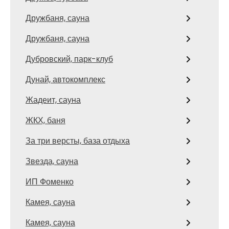
Дружбаня, сауна
Дружбаня, сауна
Дубровский, парк-клуб
Дунай, автокомплекс
Жадеит, сауна
ЖКХ, баня
За три версты, база отдыха
Звезда, сауна
ИП Фоменко
Камея, сауна
Камея, сауна