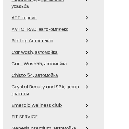
усадьба
ATT сервис
AVTO-RAD, автокомплекс
Bitstop Автостекло
Car wash, автомойка
Car_Wash55, автомойка
Chisto 54, автомойка
Crystal Beauty and SPA, центр
красоты
Emerald wellness club
FIT SERVICE
Genesis premium, автомойка