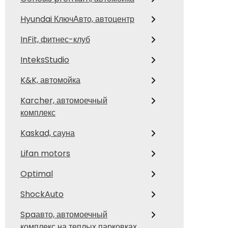
Hyundai КлючАвто, автоцентр
InFit, фитнес-клуб
InteksStudio
K&K, автомойка
Karcher, автомоечный
комплекс
Kaskad, сауна
Lifan motors
Optimal
ShockAuto
Spaавто, автомоечный
комплекс на теплых парковках