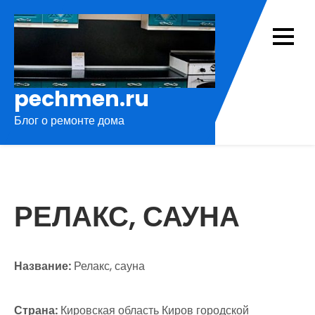
Перейти
к
содержимому
pechmen.ru
Блог о ремонте дома
РЕЛАКС, САУНА
Название:
Релакс, сауна
Страна:
Кировская область Киров городской