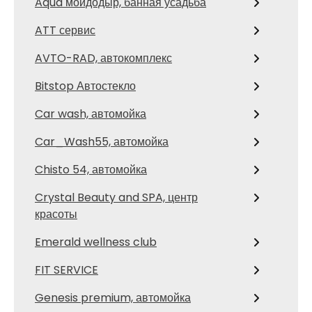
Aqua мойдодыр, банная усадьба
ATT сервис
AVTO-RAD, автокомплекс
Bitstop Автостекло
Car wash, автомойка
Car_Wash55, автомойка
Chisto 54, автомойка
Crystal Beauty and SPA, центр
красоты
Emerald wellness club
FIT SERVICE
Genesis premium, автомойка