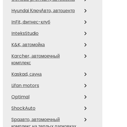
Hyundai КлючАвто, автоцентр
InFit, фитнес-клуб
InteksStudio
K&K, автомойка
Karcher, автомоечный
комплекс
Kaskad, сауна
Lifan motors
Optimal
ShockAuto
Spaавто, автомоечный
комплекс на теплых парковках