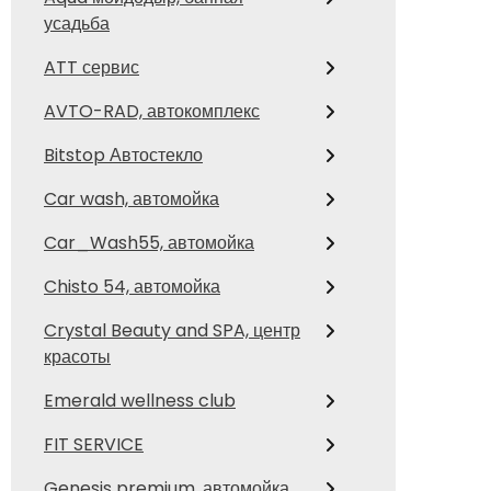
усадьба
ATT сервис
AVTO-RAD, автокомплекс
Bitstop Автостекло
Car wash, автомойка
Car_Wash55, автомойка
Chisto 54, автомойка
Crystal Beauty and SPA, центр
красоты
Emerald wellness club
FIT SERVICE
Genesis premium, автомойка