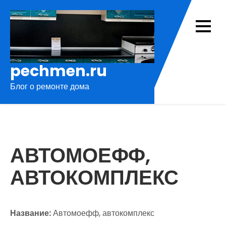
Перейти
к
содержимому
pechmen.ru
Блог о ремонте дома
АВТОМОЕФФ,
АВТОКОМПЛЕКС
Название:
Автомоефф, автокомплекс