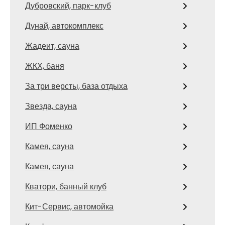
Дубровский, парк-клуб
Дунай, автокомплекс
Жадеит, сауна
ЖКХ, баня
За три версты, база отдыха
Звезда, сауна
ИП Фоменко
Камея, сауна
Камея, сауна
Кватори, банный клуб
Кит-Сервис, автомойка