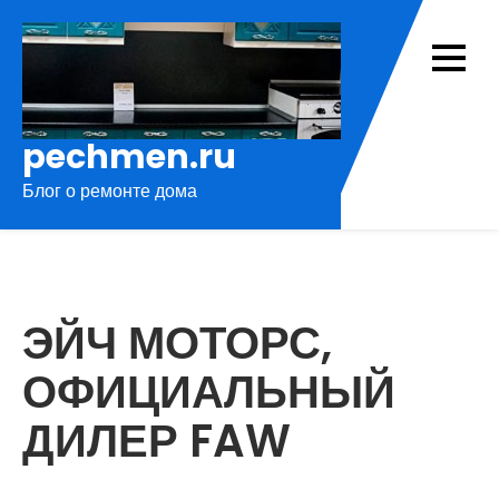
Перейти
к
содержимому
pechmen.ru
Блог о ремонте дома
ЭЙЧ МОТОРС,
ОФИЦИАЛЬНЫЙ
ДИЛЕР FAW