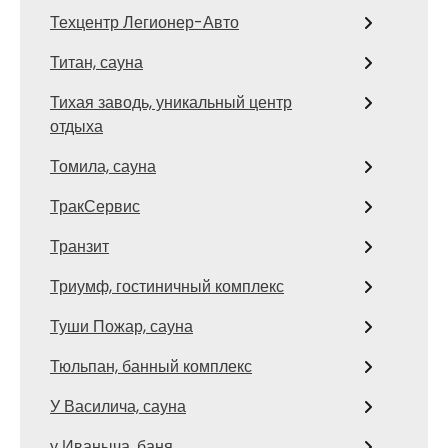
Техцентр Легионер-Авто
Титан, сауна
Тихая заводь, уникальный центр
отдыха
Томила, сауна
ТракСервис
Транзит
Триумф, гостиничный комплекс
Туши Пожар, сауна
Тюльпан, банный комплекс
У Василича, сауна
у Иваныча, баня