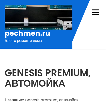
Перейти
к
содержимому
pechmen.ru
Блог о ремонте дома
GENESIS PREMIUM,
АВТОМОЙКА
Название:
Genesis premium, автомойка