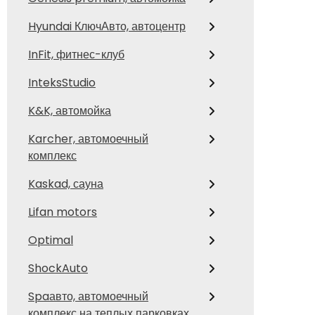
Hyundai КлючАвто, автоцентр
InFit, фитнес-клуб
InteksStudio
K&K, автомойка
Karcher, автомоечный
комплекс
Kaskad, сауна
Lifan motors
Optimal
ShockAuto
Spaавто, автомоечный
комплекс на теплых парковках