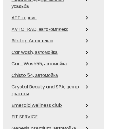
усадьба
ATT сервис
AVTO-RAD, автокомплекс
Bitstop Автостекло
Car wash, автомойка
Car_Wash55, автомойка
Chisto 54, автомойка
Crystal Beauty and SPA, центр
красоты
Emerald wellness club
FIT SERVICE
Genesis premium, автомойка