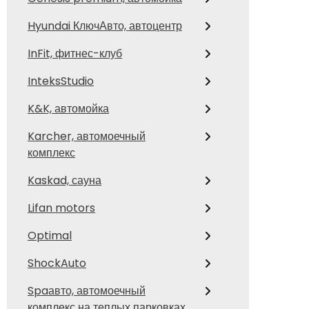
Hyundai КлючАвто, автоцентр
InFit, фитнес-клуб
InteksStudio
K&K, автомойка
Karcher, автомоечный
комплекс
Kaskad, сауна
Lifan motors
Optimal
ShockAuto
Spaавто, автомоечный
комплекс на теплых парковках