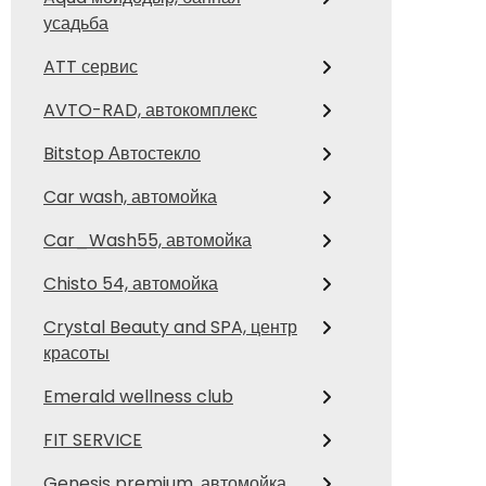
усадьба
ATT сервис
AVTO-RAD, автокомплекс
Bitstop Автостекло
Car wash, автомойка
Car_Wash55, автомойка
Chisto 54, автомойка
Crystal Beauty and SPA, центр
красоты
Emerald wellness club
FIT SERVICE
Genesis premium, автомойка