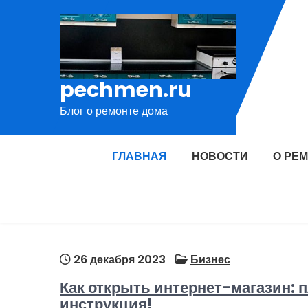
Перейти
к
содержимому
pechmen.ru
Блог о ремонте дома
ГЛАВНАЯ
НОВОСТИ
О РЕ
26 декабря 2023
Бизнес
Как открыть интернет-магазин:
инструкция!