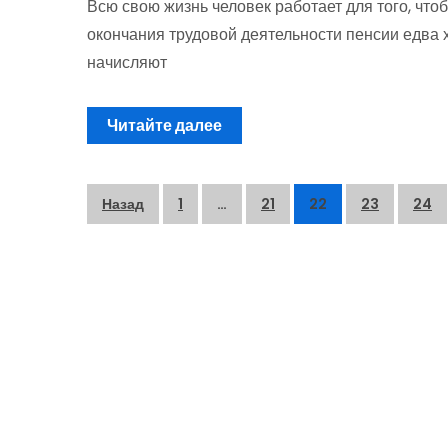
Всю свою жизнь человек работает для того, чтоб
окончания трудовой деятельности пенсии едва хв
начисляют
Читайте далее
Пагинация
Назад
1
…
21
22
23
24
записей