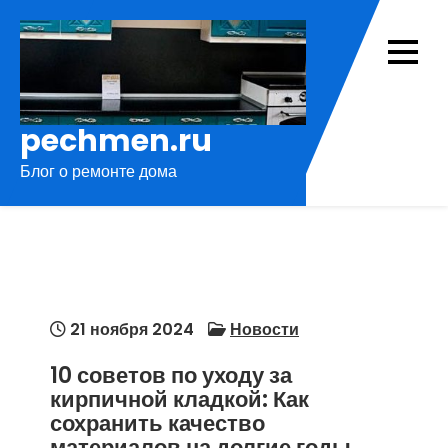
Перейти
к
содержимому
pechmen.ru
Блог о ремонте дома
21 ноября 2024
Новости
10 советов по уходу за
кирпичной кладкой: Как
сохранить качество
материалов на долгие годы