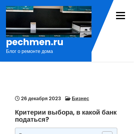
Перейти
к
содержимому
pechmen.ru
Блог о ремонте дома
26 декабря 2023
Бизнес
Критерии выбора, в какой банк
податься?