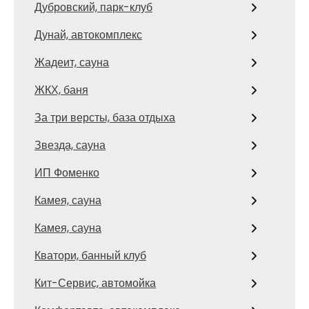
Дубровский, парк-клуб
Дунай, автокомплекс
Жадеит, сауна
ЖКХ, баня
За три версты, база отдыха
Звезда, сауна
ИП Фоменко
Камея, сауна
Камея, сауна
Кватори, банный клуб
Кит-Сервис, автомойка